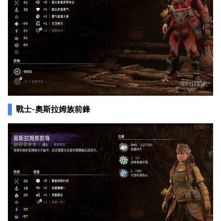
戰士-奧斯拉姆族前鋒