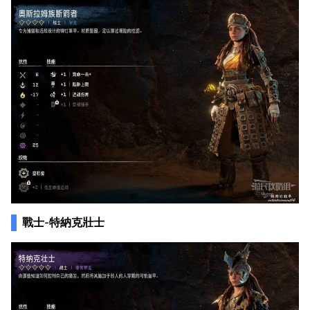
戰士-特納克壯士