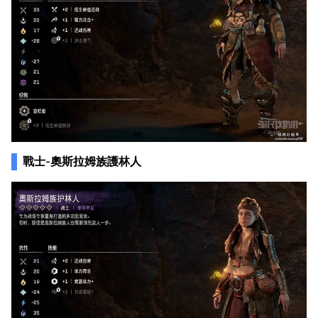
戰士-奧斯拉姆族護林人