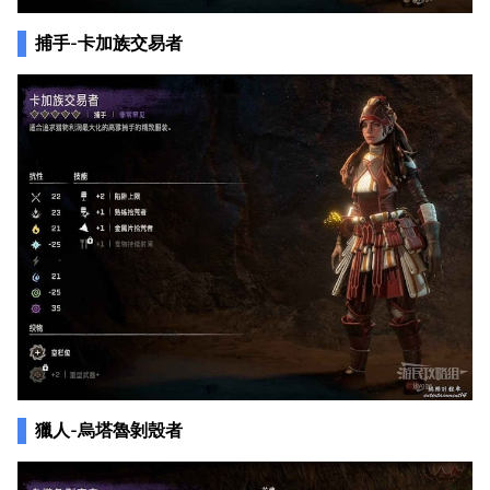
捕手-卡加族交易者
獵人-烏塔魯剝殼者