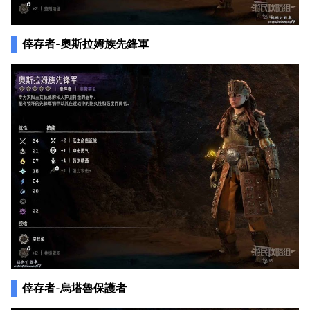
倖存者-奧斯拉姆族先鋒軍
倖存者-烏塔魯保護者