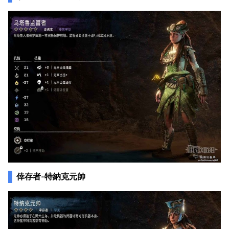
倖存者-特納克元帥