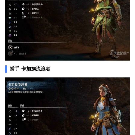
捕手-卡加族流浪者