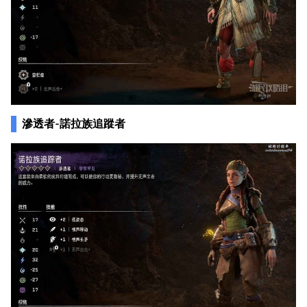
滲透者-諾拉族追蹤者