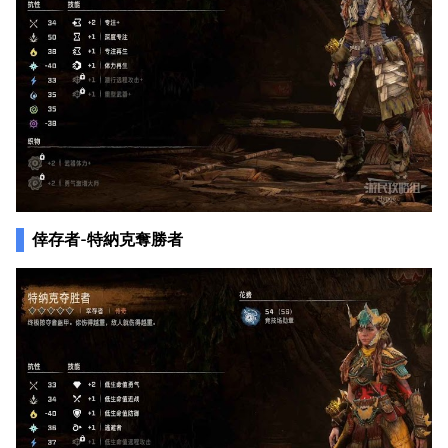
倖存者-特納克奪勝者