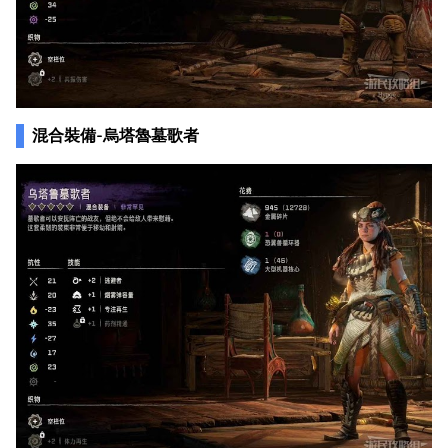
混合裝備-烏塔魯墓歌者