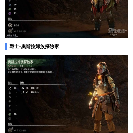
戰士-奧斯拉姆族探險家