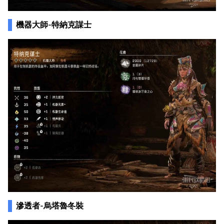
機器大師-特納克謀士
滲透者-烏塔魯冬裝