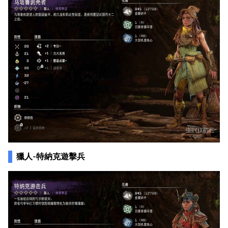
獵人-特納克遊擊兵