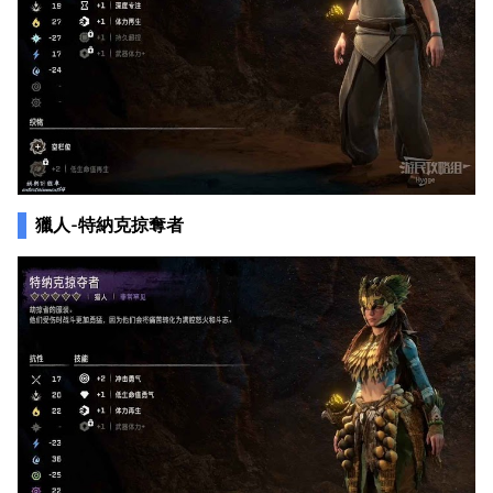
獵人-特納克掠奪者