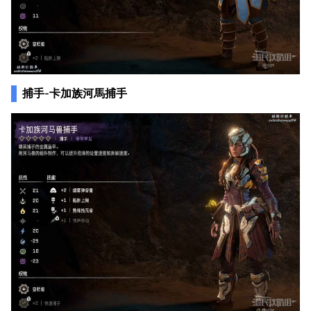
捕手-卡加族河馬捕手