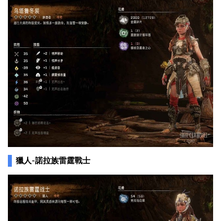
獵人-諾拉族雷霆戰士