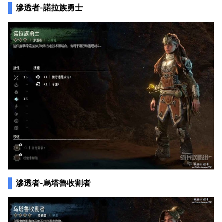
滲透者-諾拉族勇士
滲透者-烏塔魯收割者