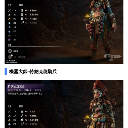
機器大師-特納克龍騎兵