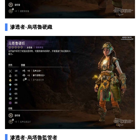
滲透者-烏塔魯硬織
滲透者-烏塔魯監管者