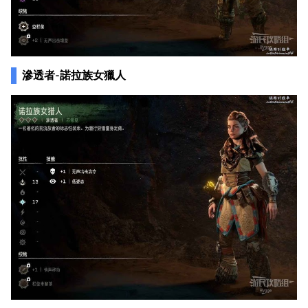
滲透者-諾拉族女獵人