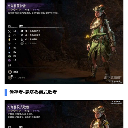
倖存者-烏塔魯儀式歌者