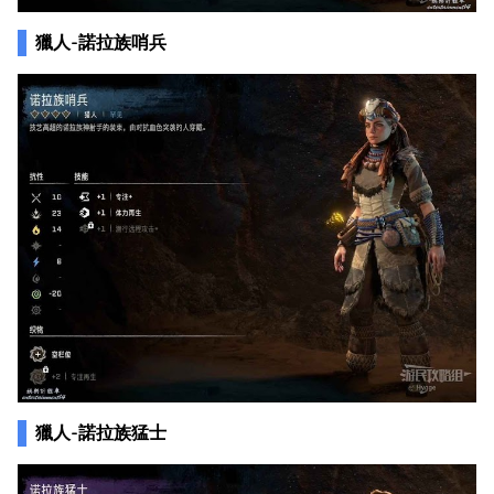
獵人-諾拉族哨兵
獵人-諾拉族猛士