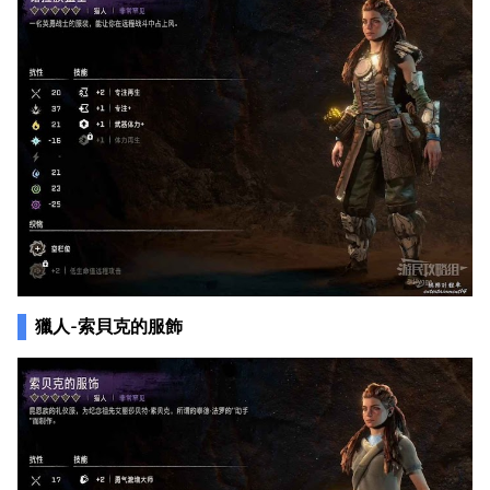
獵人-索貝克的服飾