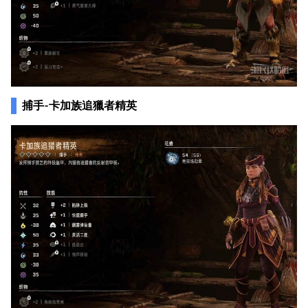
捕手-卡加族追獵者精英