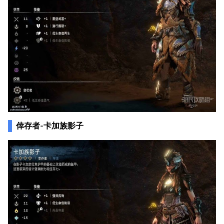
倖存者-卡加族影子