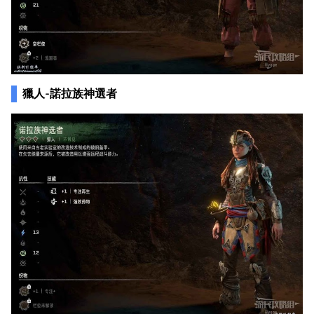
獵人-諾拉族神選者