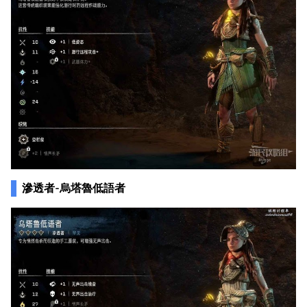
滲透者-烏塔魯低語者