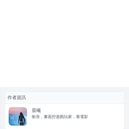
作者資訊
晨曦
衝浪，畫面控遊戲玩家，看電影