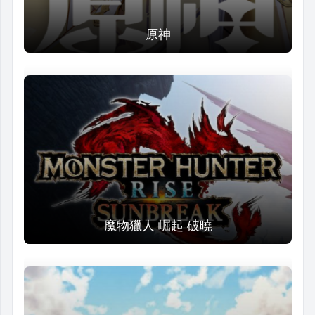
原神
魔物獵人 崛起 破曉