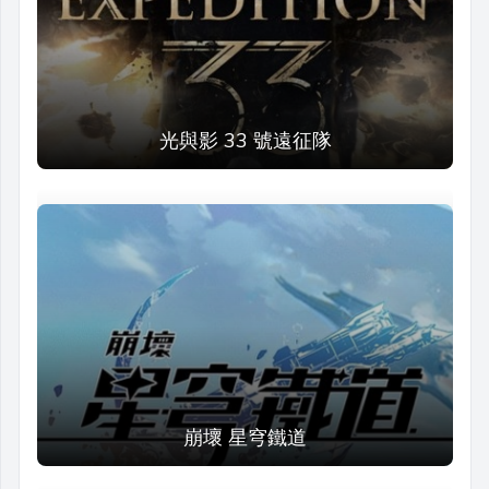
光與影 33 號遠征隊
崩壞 星穹鐵道