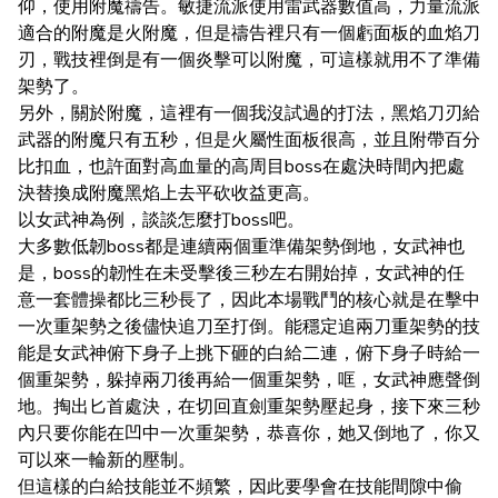
仰，使用附魔禱告。敏捷流派使用雷武器數值高，力量流派
適合的附魔是火附魔，但是禱告裡只有一個虧面板的血焰刀
刃，戰技裡倒是有一個炎擊可以附魔，可這樣就用不了準備
架勢了。
另外，關於附魔，這裡有一個我沒試過的打法，黑焰刀刃給
武器的附魔只有五秒，但是火屬性面板很高，並且附帶百分
比扣血，也許面對高血量的高周目boss在處決時間內把處
決替換成附魔黑焰上去平砍收益更高。
以女武神為例，談談怎麼打boss吧。
大多數低韌boss都是連續兩個重準備架勢倒地，女武神也
是，boss的韌性在未受擊後三秒左右開始掉，女武神的任
意一套體操都比三秒長了，因此本場戰鬥的核心就是在擊中
一次重架勢之後儘快追刀至打倒。能穩定追兩刀重架勢的技
能是女武神俯下身子上挑下砸的白給二連，俯下身子時給一
個重架勢，躲掉兩刀後再給一個重架勢，哐，女武神應聲倒
地。掏出匕首處決，在切回直劍重架勢壓起身，接下來三秒
內只要你能在凹中一次重架勢，恭喜你，她又倒地了，你又
可以來一輪新的壓制。
但這樣的白給技能並不頻繁，因此要學會在技能間隙中偷