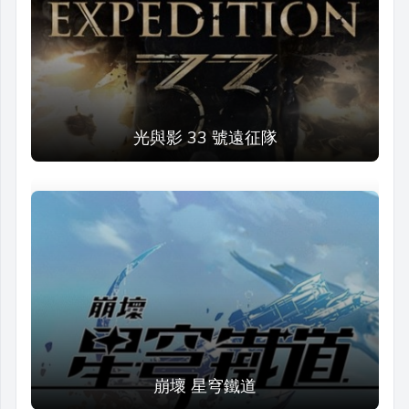
光與影 33 號遠征隊
崩壞 星穹鐵道