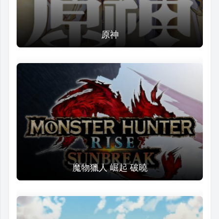
原神
魔物獵人 崛起 破曉