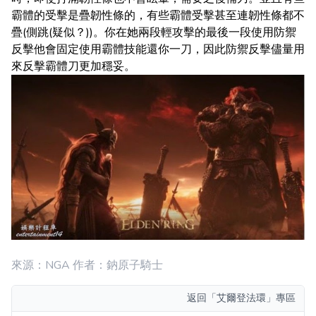
霸體的受擊是疊韌性條的，有些霸體受擊甚至連韌性條都不
疊(側跳(疑似？))。你在她兩段輕攻擊的最後一段使用防禦
反擊他會固定使用霸體技能還你一刀，因此防禦反擊儘量用
來反擊霸體刀更加穩妥。
來源：NGA 作者：鈉原子騎士
返回
「艾爾登法環」專區