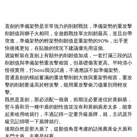
直劍的準備架勢是非常強力的削韌戰技，準備架勢的重攻擊
削韌值與獅子火相同，全遊戲戰技單次削韌最高，並且自帶
突進，準備架勢的輕架勢削韌值是重架勢的90%，出手更
快後搖更短，在貼臉的情況下建議優先用這個。
迴旋斬裝在直劍上有額外的削韌值加成，一套打滿三段的話
削韌值與準備架勢重攻擊相當，但基礎傷害更高。平時清小
怪很實用，打boss我沒試過，不過應該不如準備架勢。
普通直劍的模組蓄滿的重攻擊削韌大致與重架勢相當，重攻
擊的削韌要遠高於輕攻擊，能用重攻擊偷刀儘量別用輕攻
擊。
既然是直劍，那必須配一個盾，前期沒必要迷信於黃銅盾，
熨斗盾和另一種中盾的韌性值並沒有和黃銅盾差太多，能拿
起來啥用啥就行，不過記得一定要升級盾牌，就，主武器升
級完記得喂一下盾牌就行。
後期自然是那大盾了，從顏值角度考慮的話推薦黃金大盾和
名門大盾，主要是好看。