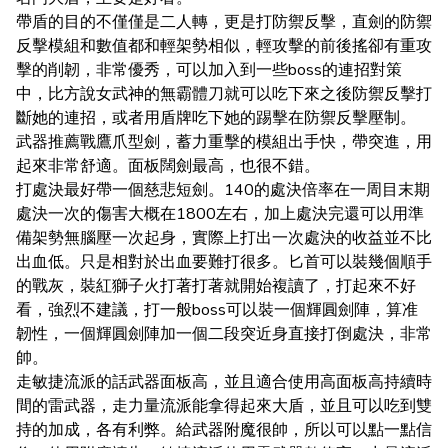
帶盾的目的不僅僅是二人轉，更是打防禦反擊，直劍的防禦
反擊模組和數值都和輕架勢相似，輕攻擊的前後搖卻有重攻
擊的削韌，非常優秀，可以加入到一些boss的連招對策
中，比方說女武神的無霸體刀就可以吃下來之後防禦反擊打
斷她的連招，或者用盾牌吃下她的踢擊在防禦反擊壓制。
武器推薦戰鷹爪型劍，蓄力重擊的模組出手快，帶突進，用
起來非常舒適。面板闊劍最高，也很不錯。
打處決最好帶一個慈悲短劍。140的處決倍率在一周目末期
處決一次的傷害大概在1800左右，加上處決完還可以用準
備架勢無腦壓一次起身，實際上打出一次處決的收益並不比
出血低。只是相對於出血要難打很多。匕首可以裝幾個順手
的戰灰，裝紅獅子火打著打著就開始複讀了，打起來不好
看，強烈不建議，打一般boss可以裝一個輝圓劍陣，算准
韌性，一個輝圓劍陣加一個二段突近身直接打倒處決，非常
帥。
走敏捷流派的話武器面板高，並且適合使用高面板高持續時
間的雷武器，走力量流派能拿得起來大盾，並且可以吃到雙
持的加成，各有利弊。給武器附魔很帥，所以可以點一點信