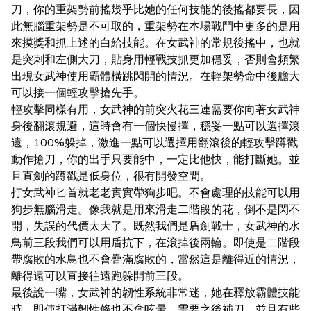
刀，你的重架勢前搖幾乎比她的任何技能的後搖都要長，因
此無腦重架勢是不可取的，重架勢在本場戰鬥中更多的是用
來摸獎和抓上述的白給技能。在女武神的常規後搖中，也就
是突刺和左側大刀，貼身用輕戰技抓更加穩妥，否則會頻繁
出現女武神使用霸體橫跳閃開的情況。在輕架勢命中後膽大
可以接一個輕攻擊搶先手。
輕攻擊同樣有用，女武神的前突火花三連需要你向著女武神
身後翻滾規避，這時會有一個快慢擇，穩妥一點可以選擇滾
遠，100%躲掉，激進一點可以選擇用翻滾後的輕攻擊蹲戳
動作搶刀，你的出手只要能中，一定比他快，能打斷她。並
且直劍的蹲戳是低身位，很有開發空間。
打女武神匕首就老老實實帶狗步吧。不會處理的技能可以用
狗步無腦滑走。像我就是用來滑走二階段的花，倒不是閃不
開，失誤的代價太大了。既然我們是盾劍戰士，女武神的水
鳥前三段我們可以用盾抗下，在滾掉後兩輪。即使是二階段
帶腐敗的水鳥也不會疊滿腐敗的，當然這是離得近的情況，
離得遠可以直接往遠跑躲開前三段。
最後說一嘴，女武神的韌性系統非常迷，她在釋放霸體技能
時，即使打滿韌性條也不會眩暈，需要之後補刀。並且有些