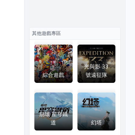
其他遊戲專區
光與影 33
綜合遊戲
號遠征隊
崩壞 星穹鐵
道
幻塔