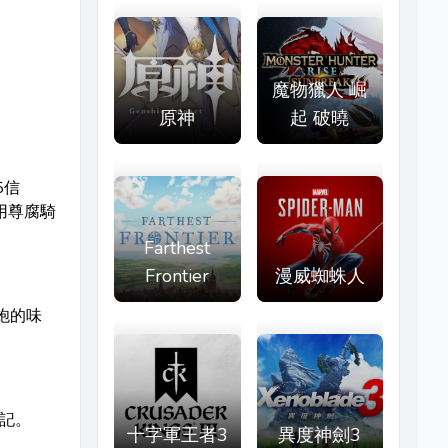
魔物獵人 崛
原神
起 破曉
5信
用尊腐騎
Farthest
Frontier
漫威蜘蛛人
炮的味
記。
十字軍王者3
異度神劍3