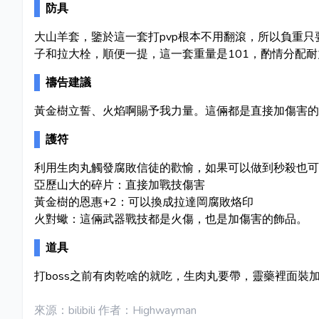
防具
大山羊套，鑒於這一套打pvp根本不用翻滾，所以負重只
子和拉大栓，順便一提，這一套重量是101，酌情分配耐
禱告建議
黃金樹立誓、火焰啊賜予我力量。這倆都是直接加傷害的
護符
利用生肉丸觸發腐敗信徒的歡愉，如果可以做到秒殺也可
亞歷山大的碎片：直接加戰技傷害
黃金樹的恩惠+2：可以換成拉達岡腐敗烙印
火對蠍：這倆武器戰技都是火傷，也是加傷害的飾品。
道具
打boss之前有肉乾啥的就吃，生肉丸要帶，靈藥裡面裝
來源：bilibili 作者：Highwayman