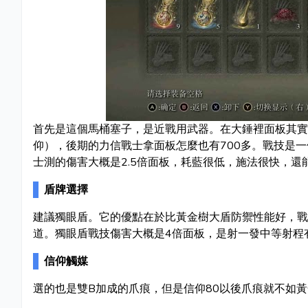
首先是這個馬桶塞子，是近戰用武器。在大錘裡面板其實
仰），後期的力信戰士拿面板怎麼也有700多。戰技是一
士測的傷害大概是2.5倍面板，耗藍很低，施法很快，還
盾牌選擇
建議獨眼盾。它的優點在於比黃金樹大盾防禦性能好，戰
道。獨眼盾戰技傷害大概是4倍面板，是射一發中等射程
信仰觸媒
選的也是雙B加成的爪痕，但是信仰80以後爪痕就不如