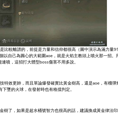
是比較離譜的，前提是力量和信仰都很高（圖中演示為滿力量9
個以自己為圓心的大範圍aoe，就是火焰主教頭上噴火那一招。
能連噴，這招打大體型boss傷害不用多說。
技特效更帥，而且單論爆發確實比黃金樹高，還是aoe，有榴彈
有下墜的火球，在發射時也有格擋判定。
黃金樹了，如果是超水桶號智力也很高的話，建議換成黃金律法印