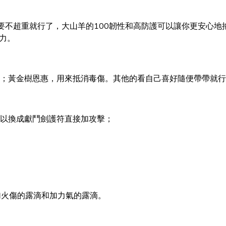
要不超重就行了，大山羊的100韌性和高防護可以讓你更安心地
力。
；黃金樹恩惠，用來抵消毒傷。其他的看自己喜好隨便帶帶就行
以換成獻鬥劍護符直接加攻擊；
加火傷的露滴和加力氣的露滴。