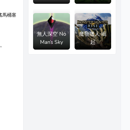
搖馬桶塞
無人深空 No
魔物獵人 崛
Man’s Sky
起
。