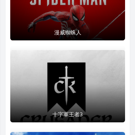
漫威蜘蛛人
十字軍王者3