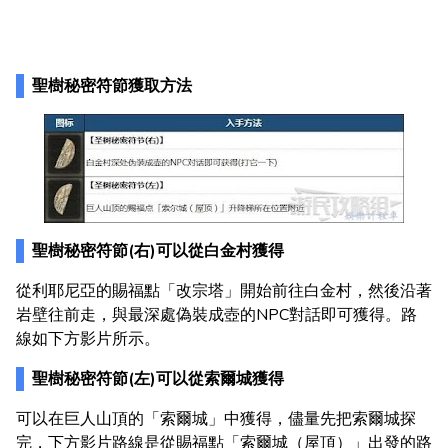
聖樹秘密符節獲取方法
聖樹秘密符節(右)可以從白金村獲得
從利耶尼亞的賜福點「改宗塔」開始前往白金村，然後沿著
岩壁往前走，與最深處偽裝成壺的NPC對話即可獲得。路
線如下方影片所示。
聖樹秘密符節(左)可以從索爾城獲得
可以在巨人山頂的「索爾城」中獲得，儘量先把索爾城探
完，下方影片路線是從賜福點「索爾城（屋頂）」出發的路