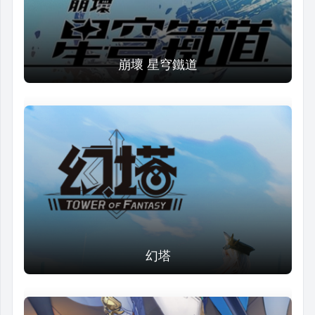
崩壞 星穹鐵道
幻塔