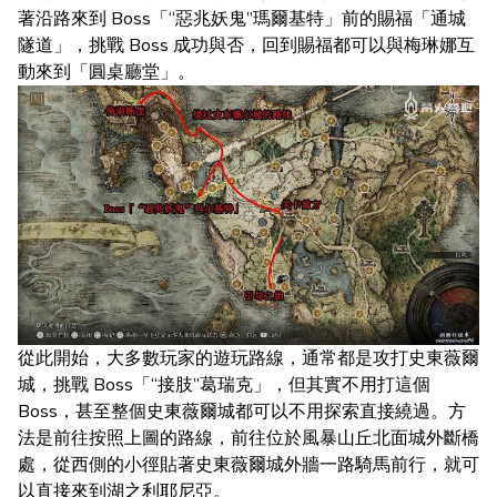
著沿路來到 Boss「“惡兆妖鬼”瑪爾基特」前的賜福「通城
隧道」，挑戰 Boss 成功與否，回到賜福都可以與梅琳娜互
動來到「圓桌廳堂」。
從此開始，大多數玩家的遊玩路線，通常都是攻打史東薇爾
城，挑戰 Boss「“接肢”葛瑞克」，但其實不用打這個
Boss，甚至整個史東薇爾城都可以不用探索直接繞過。方
法是前往按照上圖的路線，前往位於風暴山丘北面城外斷橋
處，從西側的小徑貼著史東薇爾城外牆一路騎馬前行，就可
以直接來到湖之利耶尼亞。