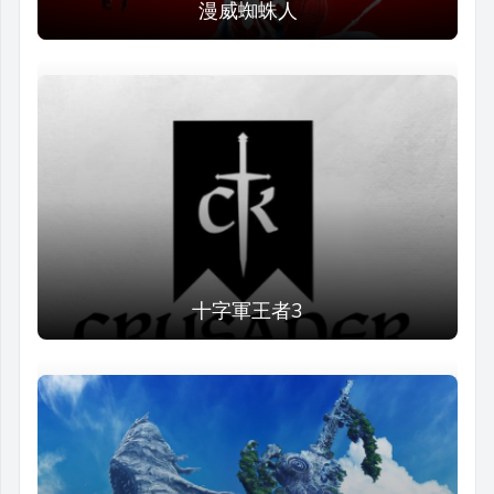
漫威蜘蛛人
十字軍王者3