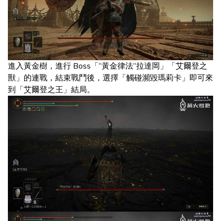
進入黃金樹，進行 Boss「“黃金律法”拉達岡」「艾爾登之
獸」的連戰，結束戰鬥後，選擇「觸碰瀕毀瑪莉卡」即可來
到「艾爾登之王」結局。