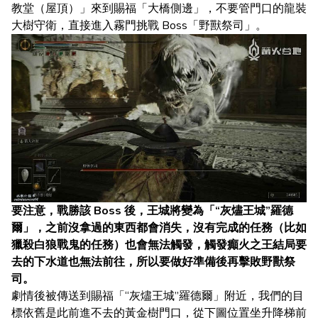
教堂（屋頂）」來到賜福「大橋側邊」，不要管門口的龍裝
大樹守衛，直接進入霧門挑戰 Boss「野獸祭司」。
要注意，戰勝該 Boss 後，王城將變為「“灰燼王城”羅德
爾」，之前沒拿過的東西都會消失，沒有完成的任務（比如
獵殺白狼戰鬼的任務）也會無法觸發，觸發癲火之王結局要
去的下水道也無法前往，所以要做好準備後再擊敗野獸祭
司。
劇情後被傳送到賜福「“灰燼王城”羅德爾」附近，我們的目
標依舊是此前進不去的黃金樹門口，從下圖位置坐升降梯前