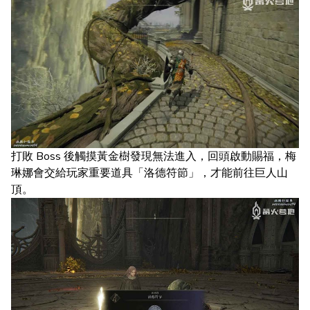
打敗 Boss 後觸摸黃金樹發現無法進入，回頭啟動賜福，梅
琳娜會交給玩家重要道具「洛德符節」，才能前往巨人山
頂。