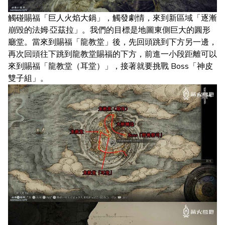
觸碰賜福「巨人火焰大鍋」，觸發劇情，來到新區域「逐漸
崩毀的法姆·亞茲拉」。我們的目標是地圖東側巨大的圓形
廳堂。當來到賜福「龍教堂」後，先回頭跳到下方另一邊，
再次回頭往下跳到龍教堂賜福的下方，前進一小段距離可以
來到賜福「龍教堂（耳堂）」，接著就要挑戰 Boss「神皮
雙子組」。