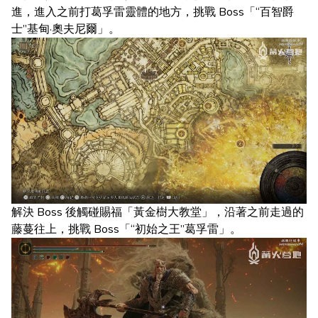
進，進入之前打葛孚雷靈體的地方，挑戰 Boss「“百智爵
士”基甸·奧夫尼爾」。
解決 Boss 後觸碰賜福「黃金樹大教堂」，沿著之前走過的
藤蔓往上，挑戰 Boss「“初始之王”葛孚雷」。