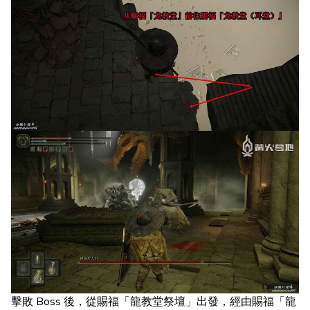
擊敗 Boss 後，從賜福「龍教堂祭壇」出發，經由賜福「龍