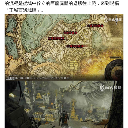
的流程是從城中佇立的巨龍屍體的翅膀往上爬，來到賜福
「王城西邊城牆」。