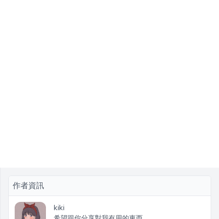
作者資訊
kiki
希望跟你分享對我有用的東西