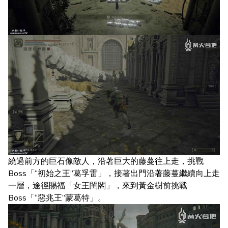
繞過前方的巨石像敵人，沿著巨大的藤蔓往上走，挑戰
Boss「“初始之王”葛孚雷」，接著出門沿著藤蔓繼續向上走
一層，途徑賜福「女王閨閣」，來到黃金樹前挑戰
Boss「“惡兆王”蒙葛特」。