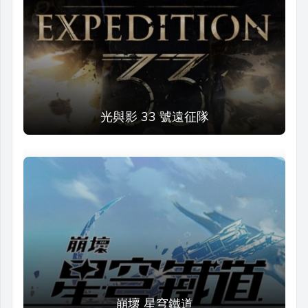
光與影 33 號遠征隊
崩壞 星穹鐵道