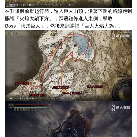
在升降機前舉起符節，進入巨人山頂，沿著下圖的路線跑到
賜福「火焰大鍋下方」，踩著鏈條進入東側，擊敗
Boss「火焰巨人」，然後來到賜福「巨人火焰大鍋」。