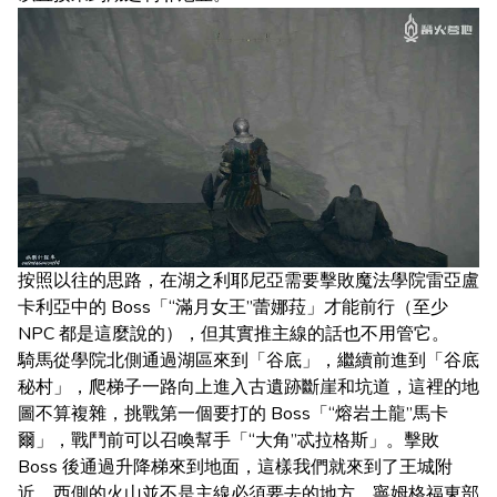
按照以往的思路，在湖之利耶尼亞需要擊敗魔法學院雷亞盧
卡利亞中的 Boss「“滿月女王”蕾娜菈」才能前行（至少
NPC 都是這麼說的），但其實推主線的話也不用管它。
騎馬從學院北側通過湖區來到「谷底」，繼續前進到「谷底
秘村」，爬梯子一路向上進入古遺跡斷崖和坑道，這裡的地
圖不算複雜，挑戰第一個要打的 Boss「“熔岩土龍”馬卡
爾」，戰鬥前可以召喚幫手「“大角”忒拉格斯」。擊敗
Boss 後通過升降梯來到地面，這樣我們就來到了王城附
近。西側的火山並不是主線必須要去的地方，寧姆格福東部