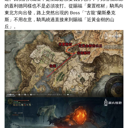
的蓋利德同樣也不是必須攻打。從賜福「棄置棺材」騎馬向
東北方向出發，路上突然出現的 Boss「“古龍”蘭斯桑克
斯」不用在意，騎馬繞過直接來到賜福「近黃金樹的山
丘」。