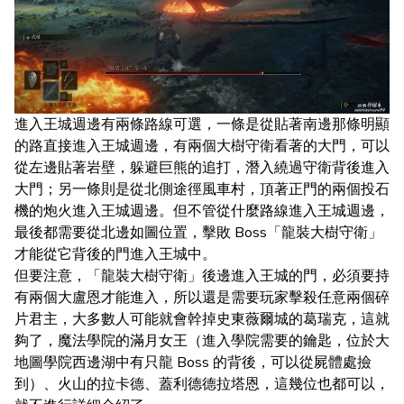
進入王城週邊有兩條路線可選，一條是從貼著南邊那條明顯
的路直接進入王城週邊，有兩個大樹守衛看著的大門，可以
從左邊貼著岩壁，躲避巨熊的追打，潛入繞過守衛背後進入
大門；另一條則是從北側途徑風車村，頂著正門的兩個投石
機的炮火進入王城週邊。但不管從什麼路線進入王城週邊，
最後都需要從北邊如圖位置，擊敗 Boss「龍裝大樹守衛」
才能從它背後的門進入王城中。
但要注意，「龍裝大樹守衛」後邊進入王城的門，必須要持
有兩個大盧恩才能進入，所以還是需要玩家擊殺任意兩個碎
片君主，大多數人可能就會幹掉史東薇爾城的葛瑞克，這就
夠了，魔法學院的滿月女王（進入學院需要的鑰匙，位於大
地圖學院西邊湖中有只龍 Boss 的背後，可以從屍體處撿
到）、火山的拉卡德、蓋利德德拉塔恩，這幾位也都可以，