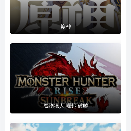
原神
魔物獵人 崛起 破曉