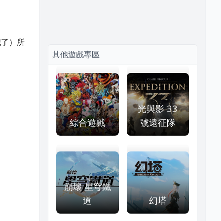
我了）所
其他遊戲專區
光與影 33
綜合遊戲
號遠征隊
崩壞 星穹鐵
道
幻塔