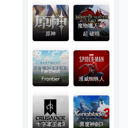
魔物獵人 崛
原神
起 破曉
Farthest
Frontier
漫威蜘蛛人
十字軍王者3
異度神劍3