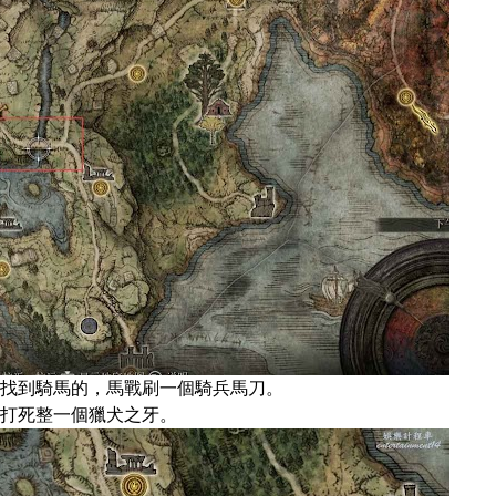
找到騎馬的，馬戰刷一個騎兵馬刀。
打死整一個獵犬之牙。