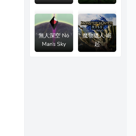
無人深空 No
魔物獵人 崛
Man’s Sky
起