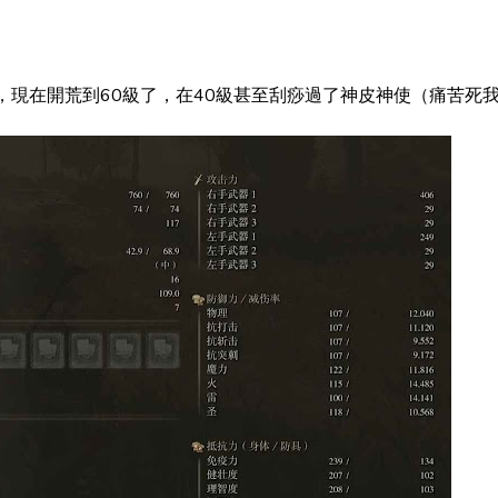
，現在開荒到60級了，在40級甚至刮痧過了神皮神使（痛苦死