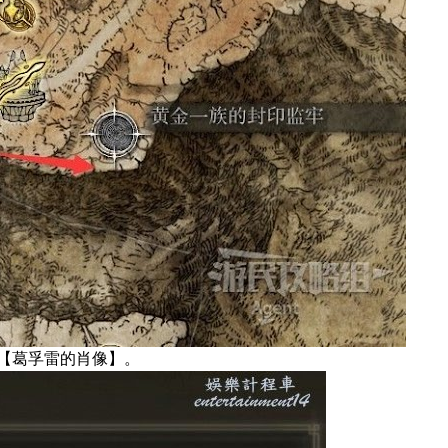
符【葛孚雷的肖像】。