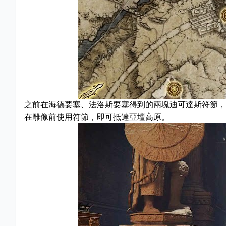
之前在海德要塞、法洛斯要塞得到的兩塊迪可達斯符節，
在雕像前使用符節，即可抵達亞壇高原。