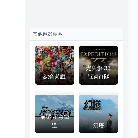
其他遊戲專區
光與影 33
綜合遊戲
號遠征隊
崩壞 星穹鐵
道
幻塔