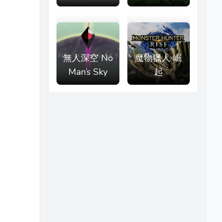
無人深空 No
魔物獵人 崛
Man’s Sky
起