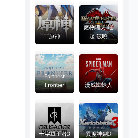
魔物獵人 崛
原神
起 破曉
Farthest
Frontier
漫威蜘蛛人
十字軍王者3
異度神劍3