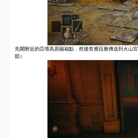
先開附近的亞壇高原賜福點，然後答應菈雅傳送到火山官
邸）