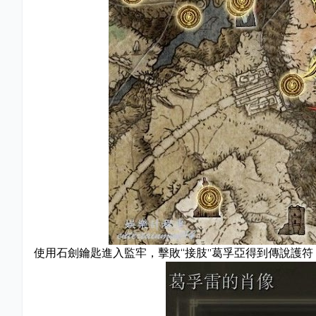
使用石劍鑰匙進入監牢，擊敗“接肢”葛孚亞得到傳說護