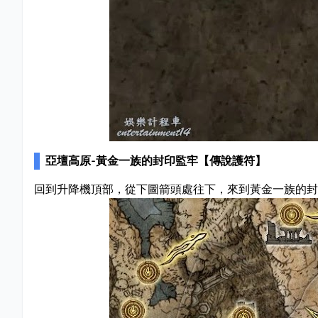
亞壇高原-黃金一族的封印監牢【傳說護符】
回到升降機頂部，從下圖箭頭處往下，來到黃金一族的封