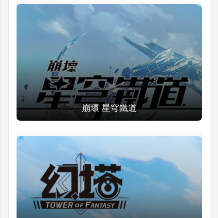
崩壞 星穹鐵道