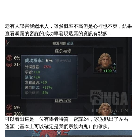
老有人謀害我繼承人，雖然概率不高但是心裡也不爽，結果
查看暴露的密謀的成功率發現透露的資訊有點多：
可以看出這是一位有學者特質，密謀24，家族點出了左右
逢源（基本上可以確定是我們宗族內鬼）的傢伙。