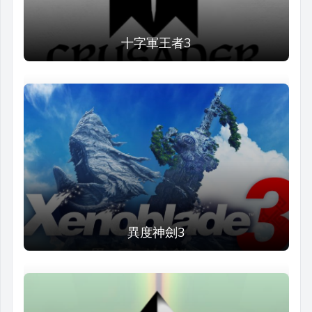
十字軍王者3
異度神劍3