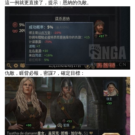
這一例就更直接了，提示：恩納的仇敵。
仇敵，睚眥必報，密謀7，確定目標：