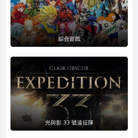
綜合遊戲
光與影 33 號遠征隊