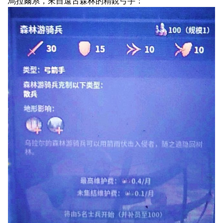
烏拉爾系，來自遠古森林的精銳弓手：