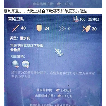
緬甸系重步，大致上結合了吐蕃系和印度系的優點