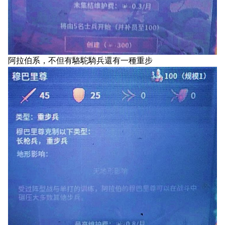
阿拉伯系，不但有駱駝騎兵還有一種重步