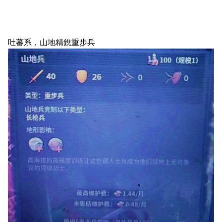
吐蕃系，山地精銳重步兵