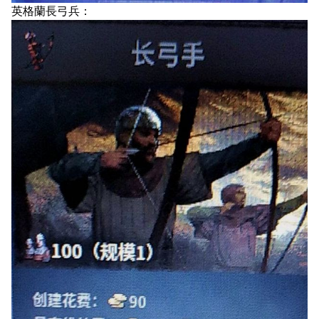
英格蘭長弓兵：