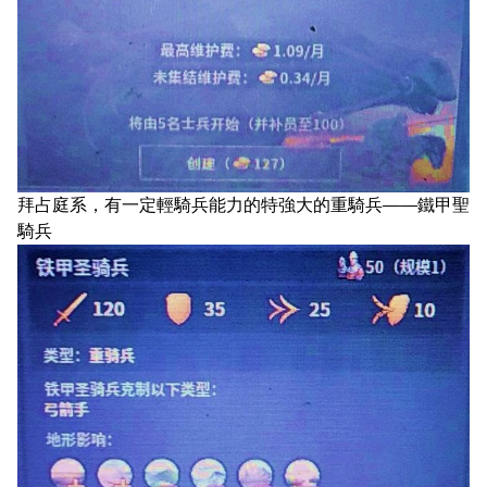
拜占庭系，有一定輕騎兵能力的特強大的重騎兵——鐵甲聖
騎兵