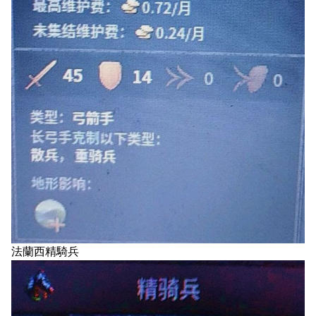
法蘭西精騎兵