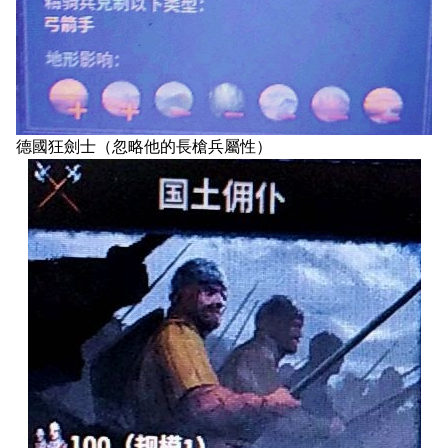
德國狂劍士（忽略他的長槍兵屬性）