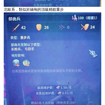
北歐系，類似於緬甸的頂級精銳重步