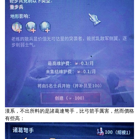
漢系，不出所料的是諸葛連弩手，比弓箭手厲害，然而價格
有些高：