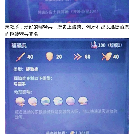
東歐系，最好的輕騎兵，歷史上波蘭、匈牙利都以迅捷淩厲
的輕裝騎兵聞名