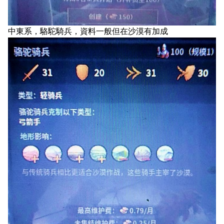
中東系，駱駝騎兵，資料一般但在沙漠有加成