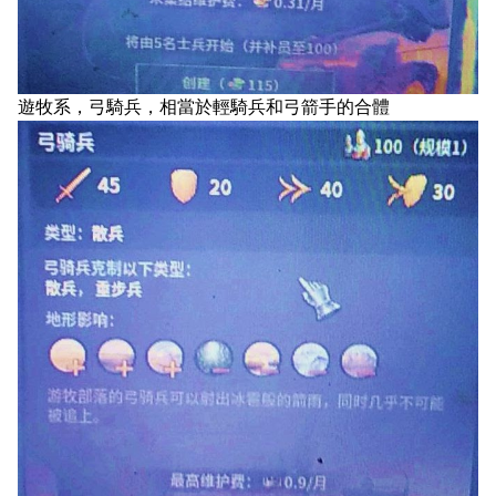
遊牧系，弓騎兵，相當於輕騎兵和弓箭手的合體