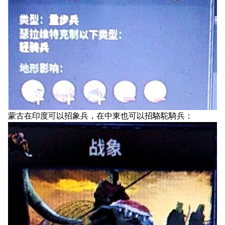
蒙古在印度可以招象兵，在中東也可以招駱駝騎兵：