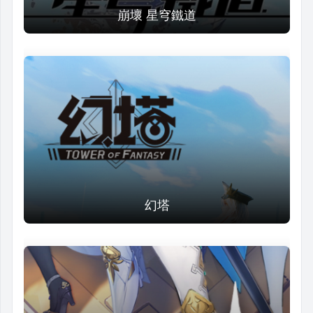
崩壞 星穹鐵道
幻塔