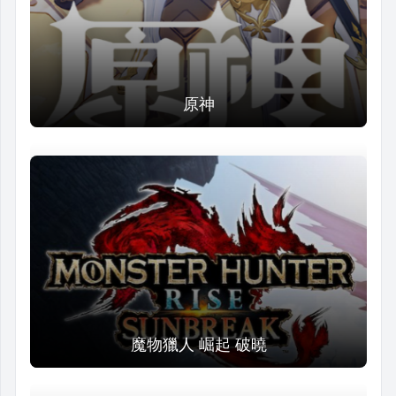
原神
魔物獵人 崛起 破曉