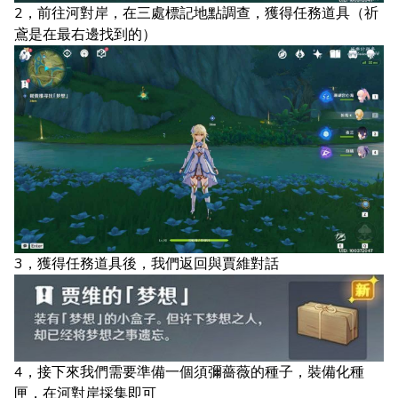
2，前往河對岸，在三處標記地點調查，獲得任務道具（祈
鳶是在最右邊找到的）
3，獲得任務道具後，我們返回與賈維對話
4，接下來我們需要準備一個須彌薔薇的種子，裝備化種
匣，在河對岸採集即可