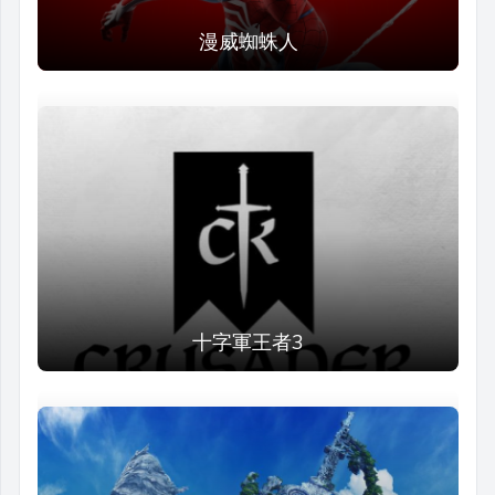
漫威蜘蛛人
十字軍王者3