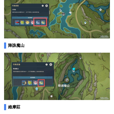
降誅魔山
維摩莊