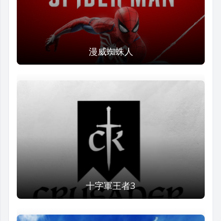
漫威蜘蛛人
十字軍王者3