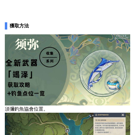
獲取方法
須彌釣魚協會位置。