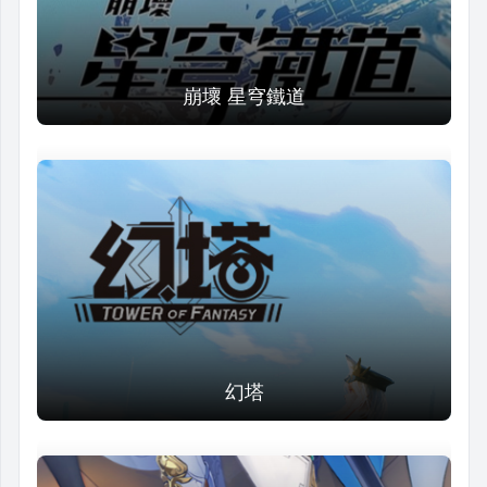
崩壞 星穹鐵道
幻塔