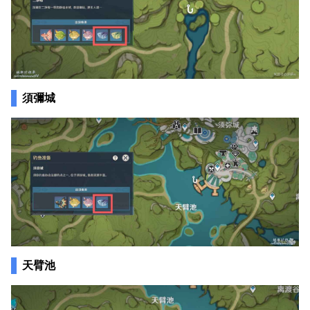
須彌城
天臂池