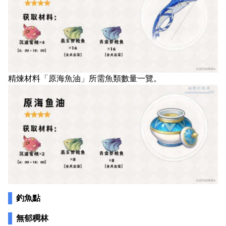
精煉材料「原海魚油」所需魚類數量一覽。
釣魚點
無郁稠林