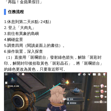
「再臨！金蘋果假日」
任務流程
1.休息到第二天(6點-24點）
2. 登上「大肉丸」
3.前往有異象的島嶼
4.觸碰盆景
5.調查四周（閱讀桌面上的書信）。
6.操作裝置，深入探查
（1）直接用「斑斕箭台」發射綠色箭矢，解除「斑彩封
印,，解開封印後拾取黃色「斑彩晶石」，將「斑斕箭台」
的綠色更改為黃色，只要靠近即可。