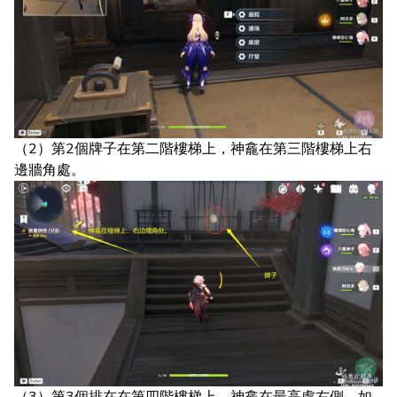
（2）第2個牌子在第二階樓梯上，神龕在第三階樓梯上右
邊牆角處。