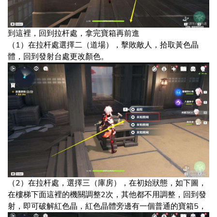
到這裡，回到拉杆處，拿完寶箱再前進
（1）在拉杆處選擇二（道場），擊敗敵人，拾取黃色晶
體，回到發射台處更改顏色。
（2）在拉杆處，選擇三（庫房），在初始狀態，如下圖，
在樓梯下面這裡的機關調整2次，其他都不用調整，回到發
射，即可破解紅色晶，紅色晶體旁邊有一個普通的寶箱5，