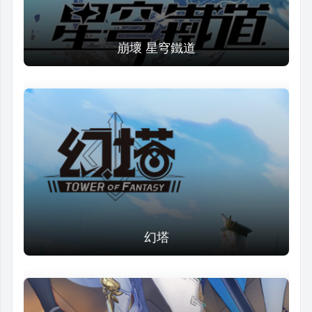
崩壞 星穹鐵道
幻塔