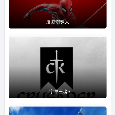
漫威蜘蛛人
十字軍王者3