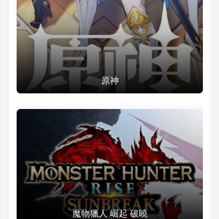
原神
魔物獵人 崛起 破曉