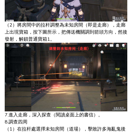
（2）將房間中的拉杆調整為未知房間（即是走廊），走廊
上出現寶箱，按下圖所示，把傳送機關調到箭頭方向，然後
發射，解鎖普通寶箱1。
7.進入走廊，深入探查（閱讀桌面上的書信）。
8.調查四周
（1）在拉杆處選擇未知房間（道場），擊敗許多海亂鬼後