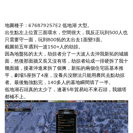
地圖種子：676879257E2 低地湖 大型。
出生點左上位置三面環水，空間很大，我反正玩到500人也
只需要守一面，玩到800拓的太出去1面變3面。
截圖前五年遇到一波150+人的劫掠。
因為地盤拓的太大，劫掠者分了一大波人去沖我新拓的城牆
面，然後那面牆又長又沒有塔，劫掠者站成一排硬拆了我十
幾面牆，接著沖進來拆了個爽，新拓的兩個住宅區基本推
平，劇場5座拆了4座，沒養兵沒辦法只能用農民去點劫掠
者。最後勉強點完，140多人的墓地瞬間填了一半。
低地湖石頭真的太少了，連著5年貿易站不來石頭，我牆塔
都補不上。