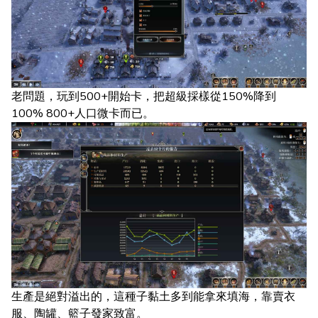
老問題，玩到500+開始卡，把超級採樣從150%降到
100% 800+人口微卡而已。
生產是絕對溢出的，這種子黏土多到能拿來填海，靠賣衣
服、陶罐、籃子發家致富。