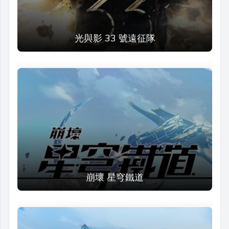
光與影 33 號遠征隊
崩壞 星穹鐵道