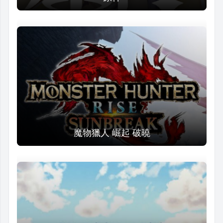
魔物獵人 崛起 破曉